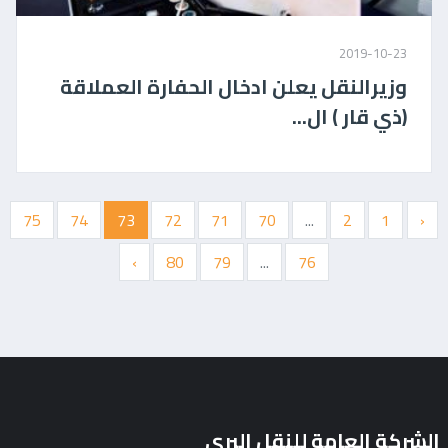
2019-10-23
وزيرالنقل يعلن ادخال الحفارة العملاقة
(ذي قار ) ال...
75
74
73
72
71
70
...
2
1
‹
›
80
79
...
76
الشركة العامة للنقل البري